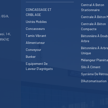
Central A Beton
CONCASSAGE ET
Stationnaire
CRIBLAGE
 65/A,
Centrale À Béton 
Unités Mobiles
Centrale À Béton
Concasseurs
Compacte
si, 1-K,
Tamis Vibrant
Bétonnière À Doub
ÜRKİYE
Arbre
Alimentateur
Bétonnière À Arbr
Conveyour
Unique
Bunker
Mélangeur Planéta
Equipement De
Silo À Ciment
Laveur D’agrégats
Système De Rétro
D’Automatisation