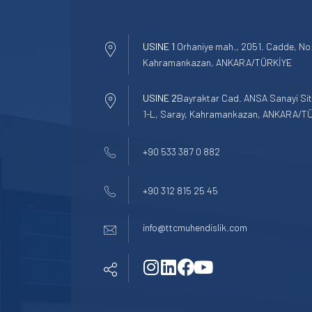
USINE 1
Orhaniye mah., 2051. Cadde, No:
Kahramankazan, ANKARA/TÜRKİYE
USINE 2
Bayraktar Cad. ANSA Sanayi Site
1-L, Saray, Kahramankazan, ANKARA/T
+90 533 387 0 882
+90 312 815 25 45
info@ttcmuhendislik.com