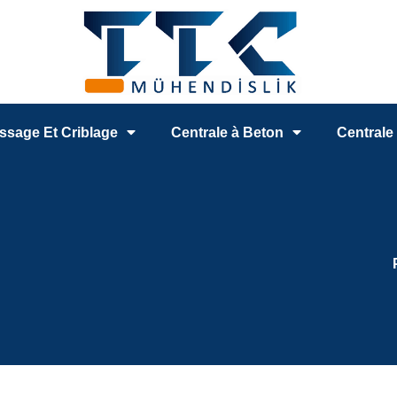
ssage Et Criblage
Centrale à Beton
Centrale