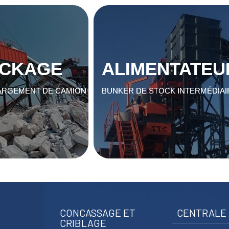
CKAGE
OCKAGE
ALIMENTATEU
ALIMENTATEU
 CHARGEMENT DE
ARGEMENT DE CAMION
BUNKER DE STOCK INTERMÉDIAI
BUNKER DE STOCK INTERMÉDIAI
CAMION
CONCASSAGE ET
CENTRALE 
CRIBLAGE