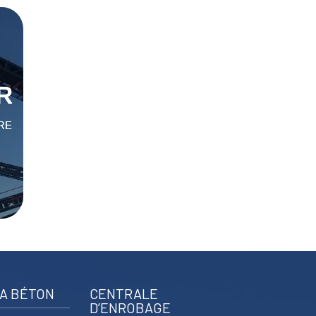
R
R
RE
RE
A BÉTON
CENTRALE
D’ENROBAGE