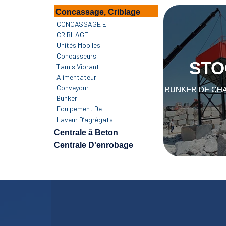
Concassage, Criblage
CONCASSAGE ET
CRIBLAGE
STO
Unités Mobiles
Concasseurs
ST
Tamis Vibrant
Alimentateur
BUNKER DE
Conveyour
BUNKER DE CH
Bunker
Equipement De
Laveur D’agrégats
Centrale â Beton
Centrale D'enrobage