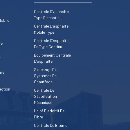
Centrale D'asphalte
Type Discontinu
Mobile
Centrale D’asphalte
Mobile Type
Centrale D’asphalte
le
De Type Continu
Équipement Centrale
e
D’asphalte
Stockage Et
ire
Systèmes De
Chauffage
action
Centrale De
Stabilisation
Mécanique
Unité D'additif De
Fibre
Centrale De Bitume